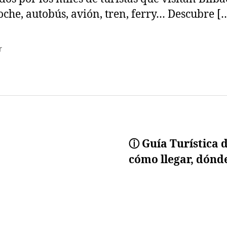
oche, autobús, avión, tren, ferry… Descubre [
r
s
ⓘ Guía Turística d
cómo llegar, dónde