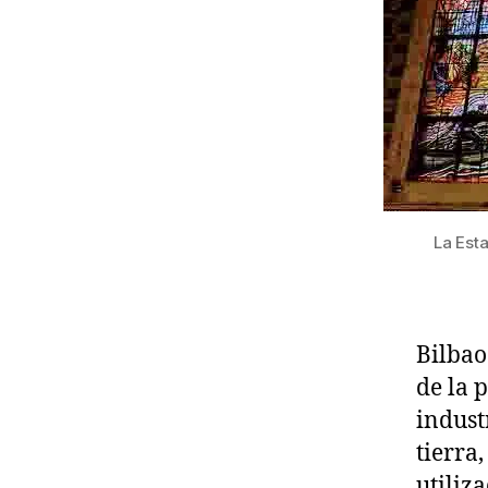
La Est
Bilbao
de la 
indust
tierra
utiliz