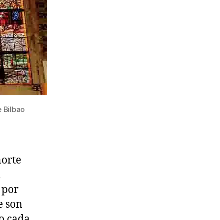
 Bilbao
norte
a
 por
e son
ao cada