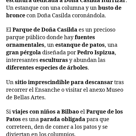
escultura dedicada a Doña Casilda Iturrizar
.
Un estanque con una columna y un
busto de
bronce
con Doña Casilda coronándola.
El
Parque de Doña Casilda
es un precioso
parque público donde hay
fuentes
ornamentales
, un
estanque de patos
, una
gran pérgola
diseñada por
Pedro Ispizua
,
interesantes
esculturas
y abundan las
diferentes especies de árboles
.
Un
sitio imprescindible para descansar
tras
recorrer el Ensanche o visitar el anexo Museo
de Bellas Artes.
Si
viajes con niños a Bilbao
el
Parque de los
Patos
es una
parada obligada
para que
correteen, den de comer a los patos y se
diviertan en los columpios.