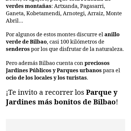
los
verdes montañas
: Artxanda, Pagasarri,
Jar
Ganeta, Kobetamendi, Arnotegi,
Arraiz, Monte
y
Abril…
Pa
de
Por algunos de estos montes discurre el
anillo
Bil
verde de Bilbao
, casi 100 kilómetros de
senderos
por los que disfrutar de la naturaleza.
Pero además Bilbao cuenta con
preciosos
Jardines Públicos y Parques urbanos
para el
ocio de los locales y los turistas
.
¡Te invito a recorrer los
Parque y
Jardines más bonitos de Bilbao
!