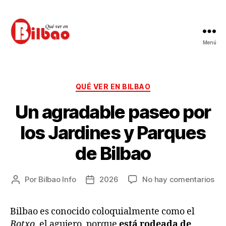
Menú
Qué
ver
en
Bilbao
Categorías
QUÉ VER EN BILBAO
Un agradable paseo por
los Jardines y Parques
de Bilbao
en
Por
Bilbao Info
2026
No hay comentarios
Autor
Fecha
Un
de
de
ag
la
la
Bilbao es conocido coloquialmente como el
pa
entrada
entrada
Botxo
, el agujero, porque
está rodeada de
por