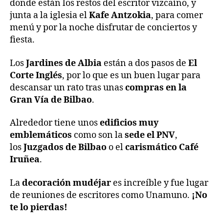
donde están los restos del escritor vizcaíno, y
junta a la iglesia el
Kafe Antzokia
, para comer
menú y por la noche disfrutar de conciertos y
fiesta.
Los
Jardines de Albia
están a dos pasos de
El
Corte Inglés
, por lo que es un buen lugar para
descansar un rato tras unas
compras en la
Gran Vía de Bilbao
.
Alrededor tiene unos
edificios muy
emblemáticos
como son la
sede el PNV
,
los
Juzgados
de Bilbao
o el
carismático Café
Iruñea
.
La
decoración mudéjar
es increíble y fue lugar
de reuniones de escritores como Unamuno.
¡No
te lo pierdas!