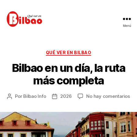
Menú
Qué
ver
en
Bilbao
Categorías
QUÉ VER EN BILBAO
Bilbao en un día, la ruta
más completa
en
Por
Bilbao Info
2026
No hay comentarios
Autor
Fecha
Bil
de
de
en
la
la
un
entrada
entrada
día
la
rut