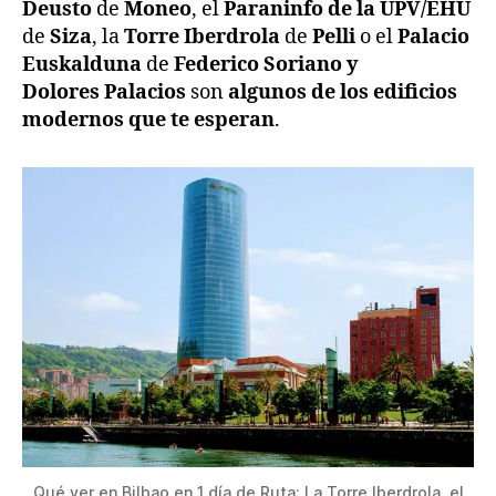
Deusto
de
Moneo
, el
Paraninfo de la UPV/EHU
de
Siza
, la
Torre Iberdrola
de
Pelli
o el
Palacio
Euskalduna
de
Federico Soriano y
Dolores Palacios
son
algunos de los edificios
modernos que te esperan
.
Qué ver en Bilbao en 1 día de Ruta: La Torre Iberdrola, el