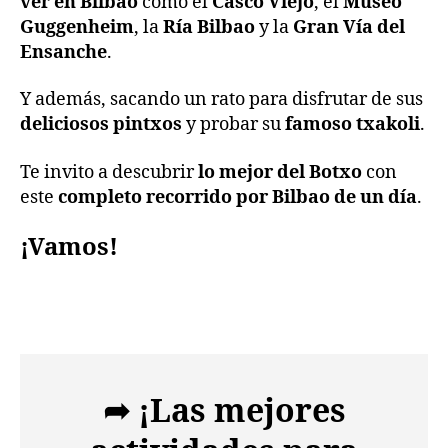
ver en Bilbao
como el
Casco Viejo
, el
Museo
Guggenheim
, la
Ría Bilbao
y la
Gran Vía del
Ensanche
.
Y además, sacando un rato para disfrutar de sus
deliciosos pintxos
y probar su
famoso txakoli
.
Te invito a descubrir
lo mejor del Botxo
con
este
completo recorrido por Bilbao de un día
.
¡Vamos!
➦ ¡Las mejores