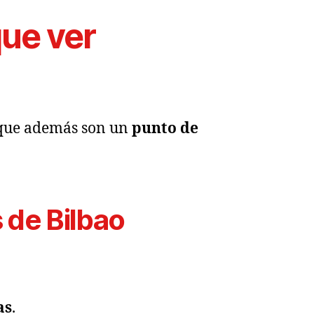
que ver
 que además son un
punto de
s de Bilbao
as
.